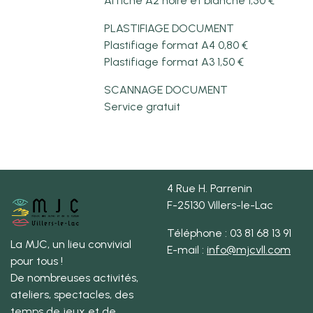
Affiche A2 noire et blanche 1,50 €
PLASTIFIAGE DOCUMENT
Plastifiage format A4 0,80 €
Plastifiage format A3 1,50 €
SCANNAGE DOCUMENT
Service gratuit
4 Rue H. Parrenin
F-25130 Villers-le-Lac
Téléphone : 03 81 68 13 91
La MJC, un lieu convivial
E-mail :
info@mjcvll.com
pour tous !
De nombreuses activités,
ateliers, spectacles, des
temps de jeux et de